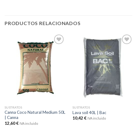
PRODUCTOS RELACIONADOS
Añadir
Añadir
a la
a la
lista de
lista de
deseos
deseos
SUSTRATOS
SUSTRATOS
Canna Coco Natural Medium 50L
Lava soil 40L | Bac
| Canna
10,42
€
IVA incluido
12,60
€
IVA incluido