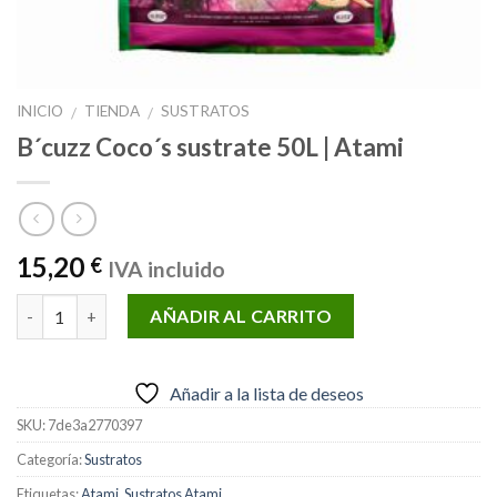
INICIO
TIENDA
SUSTRATOS
/
/
B´cuzz Coco´s sustrate 50L | Atami
15,20
€
IVA incluido
Cantidad
AÑADIR AL CARRITO
Añadir a la lista de deseos
SKU:
7de3a2770397
Categoría:
Sustratos
Etiquetas:
Atami
,
Sustratos Atami