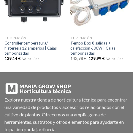
deseos
deseos
ILUMINACIÓN
ILUMINACIÓN
Controller temperatura/
Tempo Box 8 salidas +
histeresis 12 amperios | Cajas
calefacción 600W | Cajas
temporizadas
temporizadas
El
El
139,14
€
143,98
€
129,99
€
IVA incluido
IVA incluido
precio
precio
original
actual
era:
es:
143,98 €.
129,99 €.
Explora nuestra tienda de horticultura técnica para encontrar
una variedad de productos y accesorios relacionados con el
cultivo de plantas. Ofrecemos una amplia gama de
herramientas, sustratos y otros elementos para ayudarte en
tu pasión por la jardinería.