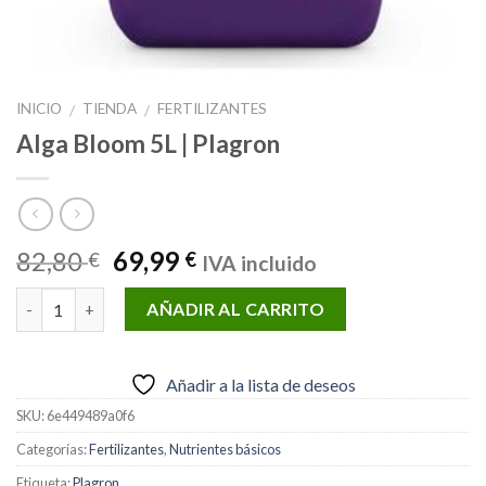
INICIO
TIENDA
FERTILIZANTES
/
/
Alga Bloom 5L | Plagron
El
El
82,80
69,99
€
€
IVA incluido
precio
precio
Cantidad
original
actual
AÑADIR AL CARRITO
era:
es:
82,80 €.
69,99 €.
Añadir a la lista de deseos
SKU:
6e449489a0f6
Categorías:
Fertilizantes
,
Nutrientes básicos
Etiqueta:
Plagron